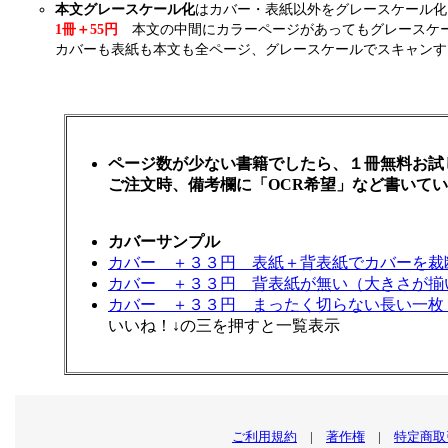
本文グレースケール化
はカバー・表紙以外をグレースケール化
1冊＋55円
本文の中間にカラーページがあってもグレースケー
カバーも表紙も本文も全ページ、グレースケールでスキャンす
ページ数が少ない書籍でしたら、１冊無料お試しスキ
ご注文時、備考欄に「OCR希望」など書いて
カバーサンプル
カバー ＋３３円 表紙＋背表紙でカバーを
カバー ＋３３円 背表紙が無い（大きさが
カバー ＋３３円 まったく切らない長い一枚
いいね！↓の三を押すと一覧表示
ご利用規約
|
著作権
|
特定商取